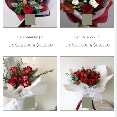
San Valentín | 5
San Valentín | 4
De
$82.800
a
$91.080
De
$63.600
a
$69.960