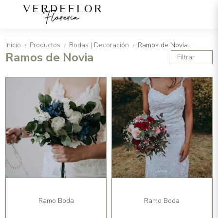
Inicio
Productos
Bodas | Decoración
Ramos de Novia
/
/
/
Ramos de Novia
Filtrar
Ramo Boda
Ramo Boda