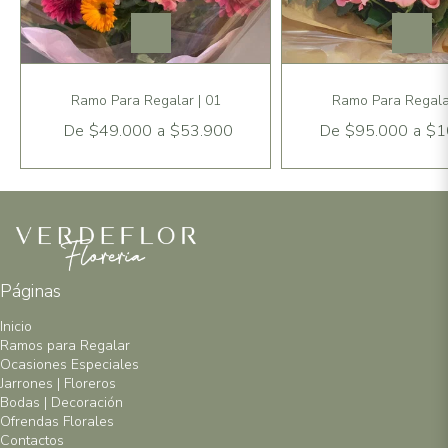
Ramo Para Regalar | 01
Ramo Para Regalar
De
$49.000
a
$53.900
De
$95.000
a
$1
Páginas
Inicio
Ramos para Regalar
Ocasiones Especiales
Jarrones | Floreros
Bodas | Decoración
Ofrendas Florales
Contactos