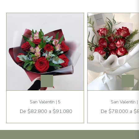
San Valentín | 5
San Valentín |
De
$82.800
a
$91.080
De
$78.000
a
$