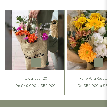
Flower Bag | 20
Ramo Para Regalar
De
$49.000
a
$53.900
De
$51.000
a
$