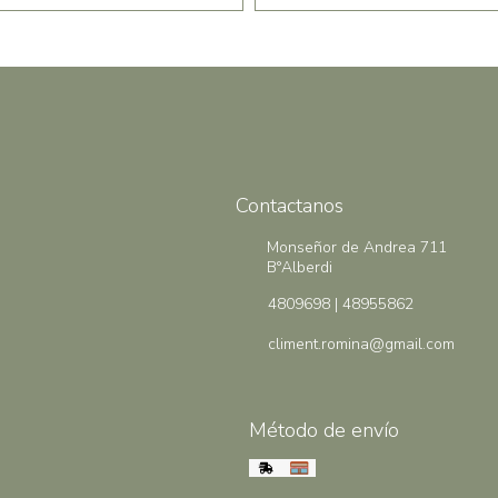
Contactanos
Monseñor de Andrea 711
B°Alberdi
4809698 | 48955862
climent.romina@gmail.com
Método de envío