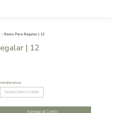
r
Ramo Para Regalar | 12
/
galar | 12
Transferencia
Tarjeta Débito | Crédito
Agregar al Carrito