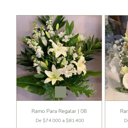
Ramo Para Regalar | 08
Ram
De
$74.000
a
$81.400
D