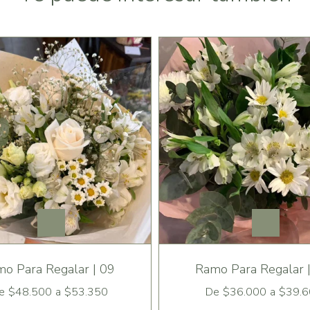
o Para Regalar | 09
Ramo Para Regalar 
e
$48.500
a
$53.350
De
$36.000
a
$39.6