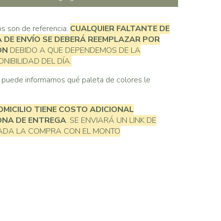
s son de referencia.
CUALQUIER FALTANTE DE
A DE ENVÍO SE DEBERÁ REEMPLAZAR POR
ÓN
DEBIDO A QUE DEPENDEMOS DE LA
NIBILIDAD DEL DÍA.
, puede informarnos qué paleta de colores le
OMICILIO TIENE COSTO ADICIONAL
ONA DE ENTREGA
. SE ENVIARÁ UN LINK DE
ZADA LA COMPRA CON EL MONTO