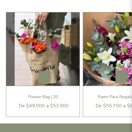
Flower Bag | 20
Ramo Para Regalar
De
$49.000
a
$53.900
De
$55.700
a
$